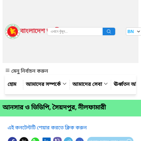
বাংলাদেশ জাতীয় তথ্য বাতায়ন
BN
দেখুন
মেনু নির্বাচন করুন
আমাদের সম্পর্কে
আমাদের সেবা
ঊর্ধ্বতন অফ
আনসার ও ভিডিপি, সৈয়দপুর, নীলফামারী
এই কনটেন্টটি শেয়ার করতে ক্লিক করুন