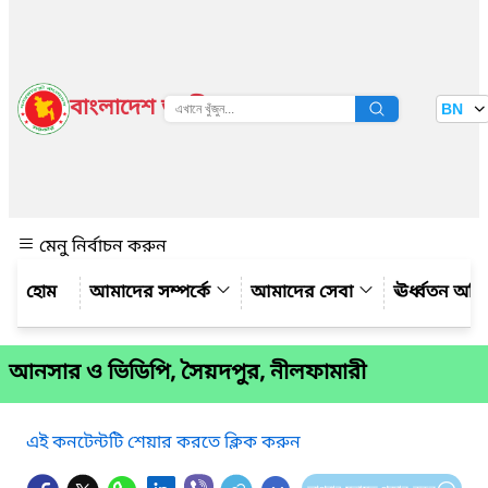
বাংলাদেশ জাতীয় তথ্য বাতায়ন
BN
দেখুন
মেনু নির্বাচন করুন
আমাদের সম্পর্কে
আমাদের সেবা
ঊর্ধ্বতন অফ
আনসার ও ভিডিপি, সৈয়দপুর, নীলফামারী
এই কনটেন্টটি শেয়ার করতে ক্লিক করুন