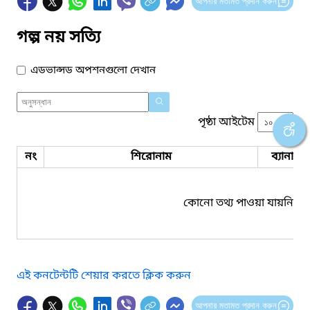
আপনার মতামত প্রদান করুন
গল্প নয় সত্যি
এডভান্সড অপশনগুলো দেখান
পৃষ্ঠা আইটেম
নং
শিরোনাম
ব্যানার 
কোনো তথ্য পাওয়া যায়নি।
এই কনটেন্টটি শেয়ার করতে ক্লিক করুন
আপনার মতামত প্রদান করুন