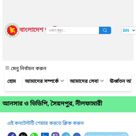
বাংলাদেশ জাতীয় তথ্য বাতায়ন
BN
দেখুন
মেনু নির্বাচন করুন
আমাদের সম্পর্কে
আমাদের সেবা
ঊর্ধ্বতন অফ
আনসার ও ভিডিপি, সৈয়দপুর, নীলফামারী
এই কনটেন্টটি শেয়ার করতে ক্লিক করুন