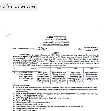
ভ তারিখ: ১২-০৭-২০৫৭