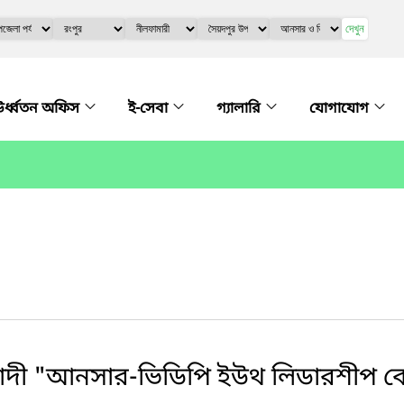
দেখুন
র্ধ্বতন অফিস
ই-সেবা
গ্যালারি
যোগাযোগ
দী "আনসার-ভিডিপি ইউথ লিডারশীপ কোর্