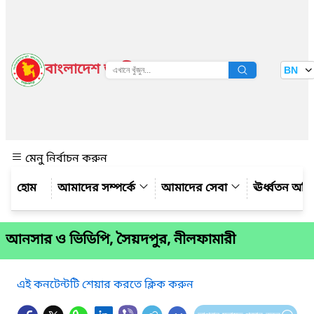
বাংলাদেশ জাতীয় তথ্য বাতায়ন
BN
দেখুন
মেনু নির্বাচন করুন
আমাদের সম্পর্কে
আমাদের সেবা
ঊর্ধ্বতন অফ
আনসার ও ভিডিপি, সৈয়দপুর, নীলফামারী
এই কনটেন্টটি শেয়ার করতে ক্লিক করুন