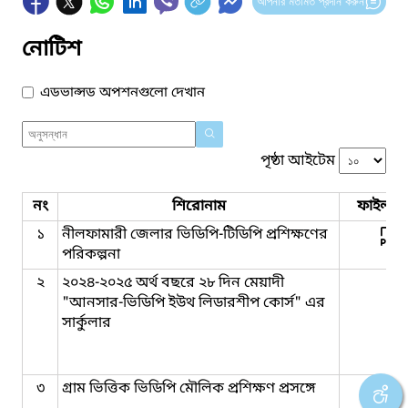
আপনার মতামত প্রদান করুন
নোটিশ
এডভান্সড অপশনগুলো দেখান
পৃষ্ঠা আইটেম
নং
শিরোনাম
ফাইল সম
১
নীলফামারী জেলার ভিডিপি-টিডিপি প্রশিক্ষণের
পরিকল্পনা
২
২০২৪-২০২৫ অর্থ বছরে ২৮ দিন মেয়াদী
"আনসার-ভিডিপি ইউথ লিডারশীপ কোর্স" এর
সার্কুলার
৩
গ্রাম ভিত্তিক ভিডিপি মৌলিক প্রশিক্ষণ প্রসঙ্গে