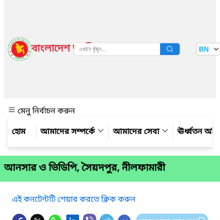
বাংলাদেশ জাতীয় তথ্য বাতায়ন
BN
দেখুন
মেনু নির্বাচন করুন
আমাদের সম্পর্কে
আমাদের সেবা
ঊর্ধ্বতন অফ
আনসার ও ভিডিপি, সৈয়দপুর, নীলফামারী
এই কনটেন্টটি শেয়ার করতে ক্লিক করুন