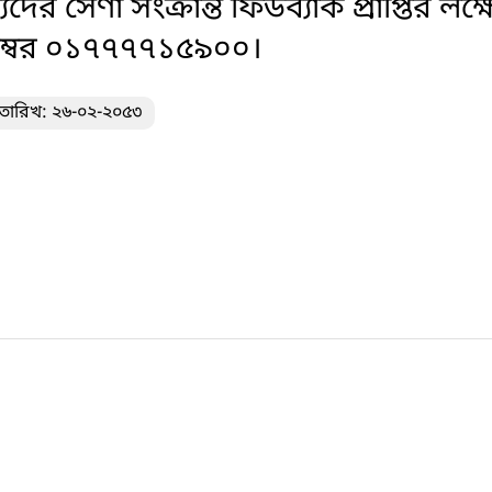
 সেণা সংক্রান্ত ফিডব্যাক প্রাপ্তির লক
 নম্বর ০১৭৭৭৭১৫৯০০।
তারিখ: ২৬-০২-২০৫৩