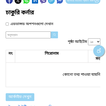
আপনার মতামত প্রদান করুন
চাকুরি কর্নার
এডভান্সড অপশনগুলো দেখান
পৃষ্ঠা আইটেম
নং
শিরোনাম
পিডিএ
সংযুক্ত
কোনো তথ্য পাওয়া যায়নি।
আর্কাইভ দেখুন