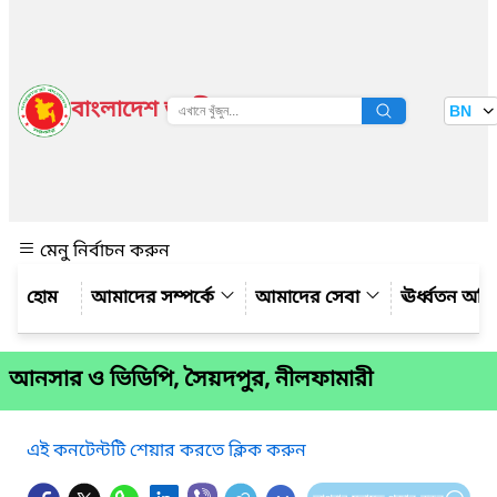
বাংলাদেশ জাতীয় তথ্য বাতায়ন
BN
দেখুন
মেনু নির্বাচন করুন
আমাদের সম্পর্কে
আমাদের সেবা
ঊর্ধ্বতন অফ
আনসার ও ভিডিপি, সৈয়দপুর, নীলফামারী
এই কনটেন্টটি শেয়ার করতে ক্লিক করুন